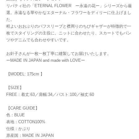
リバティ社の「ETERNAL FLOWER ー永遠の花ー」シリーズから厳
選。永遠なる華やかなエターナル・フラワーをディリーに仕上げまし
た。
程よいおおぶりのパフスリーブと襟周りのちびギャザーが特徴的で一
枚でスタイリングの主役に。ニットに合わせたり、スカートでもパン
ツやデニムでも合わせやすいです。
お針子さんが一枚一枚丁寧に縫製してお届けいたします。
ーMADE IN JAPAN and made with LOVEー
【MODEL: 175cm 】
【SIZE】
FREE：着丈:63／肩幅:34／バスト:100／袖丈:60
【CARE GUIDE】
色：BLUE
表地：COTTON100%
仕様：かぶり
原産国：MADE IN JAPAN