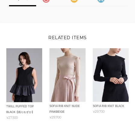
RELATED ITEMS
SOFIA RIB KNIT NUDE
SOFIA RIB KNIT BLACK
TWILL PUFFED TOP
¥29,700
PINKBEIGE
BLACK【残りわずか】
¥29,700
¥27,500