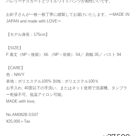
バレリーナスカートとツイルワイドパンツが相性いいです。
お針子さんが一枚一枚丁寧に縫製してお届けいたします。ーMADE IN
JAPAN and made with LOVEー
【モデル身長：175cm】
【SIZE】
F:着丈（NP～後裾）:66 （NP～前裾）:54／ 肩幅:35／ バスト:94
【CARE】
色：NAVY
表地：ポリエステル100% 別地：ポリエステル100％
お手入れ: 40度以下の手洗い、またはネット使用で洗濯機。タンブラ
ー乾燥不可。低温アイロン可能。
MADE with love,
No.AM082B-SS07
¥25,000＋Tax