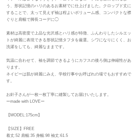
う、形状記憶のハリのあるお素材でに仕上げました。クロップド丈に
することで、太って見えず袖は程よいボリューム感、コンパクトな襟
ぐりと肩幅で脚長コーデに◯
素材は高密度で上品な光沢感とハリ感が特徴、ふんわりしたシルエッ
トが綺麗に表現できる形状記憶タフタを厳選。シワになりにくく、お
洗濯をしても、綺麗なままです。
気温に合わせて、袖を調節できるようにカフスの後ろ側は伸縮性があ
ります。
ネイビーは肌が綺麗にみえ、学校行事やお呼ばれの場でもおすすめで
す。
お針子さんが一枚一枚丁寧に縫製してお届けいたします。
ーmade with LOVEー
【MODEL:175cm】
【SIZE】FREE
着丈:52 肩幅:35 身幅:98 袖丈:61.5