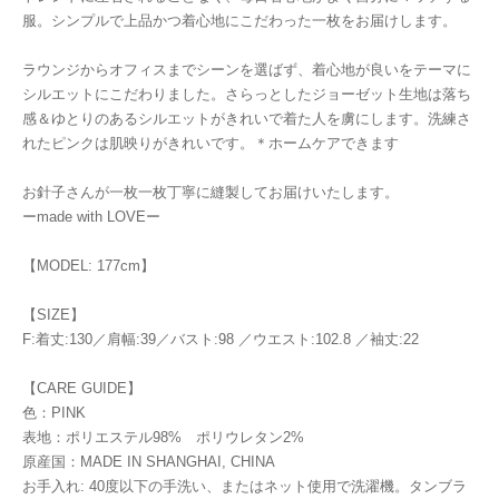
服。シンプルで上品かつ着心地にこだわった一枚をお届けします。
ラウンジからオフィスまでシーンを選ばず、着心地が良いをテーマに
シルエットにこだわりました。さらっとしたジョーゼット生地は落ち
感＆ゆとりのあるシルエットがきれいで着た人を虜にします。洗練さ
れたピンクは肌映りがきれいです。＊ホームケアできます
お針子さんが一枚一枚丁寧に縫製してお届けいたします。
ーmade with LOVEー
【MODEL: 177cm】
【SIZE】
F:着丈:130／肩幅:39／バスト:98 ／ウエスト:102.8 ／袖丈:22
【CARE GUIDE】
色：PINK
表地：ポリエステル98% ポリウレタン2%
原産国：MADE IN SHANGHAI, CHINA
お手入れ: 40度以下の手洗い、またはネット使用で洗濯機。タンブラ