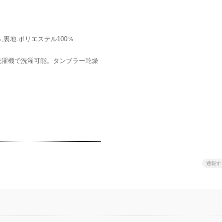
％,裏地:ポリエステル100％
洗濯機で洗濯可能。タンブラー乾燥
通報す