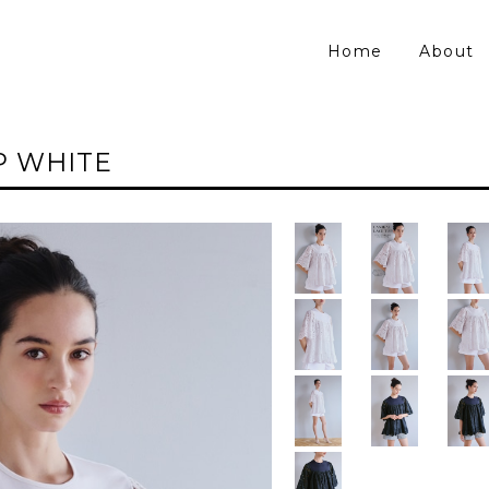
Home
About
P WHITE