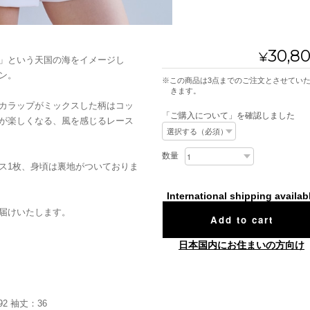
30,8
¥
」という天国の海をイメージし
ン。
※この商品は3点までのご注文とさせていただ
きます。
カラップがミックスした柄はコッ
「ご購入について」を確認しました
が楽しくなる、風を感じるレース
数量
ス1枚、身頃は裏地がついておりま
International shipping availab
届けいたします。
Add to cart
日本国内にお住まいの方向け
92 袖丈：36