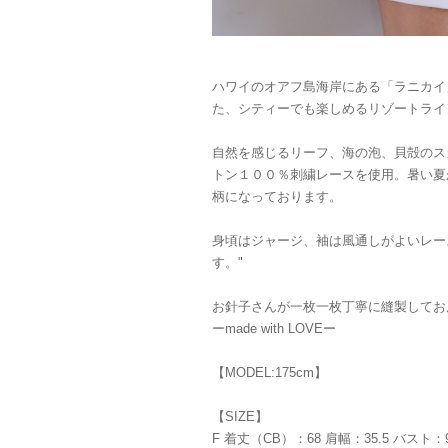
ハワイのオアフ島海岸にある「ラニカイ
た、シティーでも楽しめるリゾートライ
自然を感じるリーフ、海の泡、貝殻のス
トン１００％刺繍レースを使用。暑い夏
柄になっております。
身頃はジャージ、袖は風通しがよいレー
す。"
お針子さんが一枚一枚丁寧に縫製してお
ーmade with LOVEー
【MODEL:175cm】
【SIZE】
F 着丈（CB）：68 肩幅：35.5 バスト：