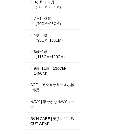
0ヶ月~6ヶ月
（50CM~68CM）
7ヶ月~3歳
（70CM~95CM）
4歳~6歳
（95CM~115CM）
6歳~8歳
（115CM~130CM)
9歳~11歳（130CM-
145CM）
ACC｜アクセサリー＆小物
| 饰品
NAVY | 華やかなNAVYコー
デ
SKIN CARE | 美肌ケア_UV
CUT WEAR