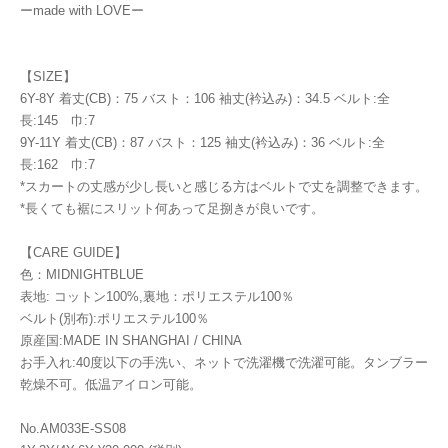
ーmade with LOVEー
【SIZE】
6Y-8Y 着丈(CB)：75 バスト：106 袖丈(衿込み)：34.5 ベルト:全
長:145 巾:7
9Y-11Y 着丈(CB)：87 バスト：125 袖丈(衿込み)：36 ベルト:全
長:162 巾:7
*スカートの丈感が少し長いと感じる方はベルトで丈を調整できます。
*長くても裾にスリット何あって足捌きが良いです。
【CARE GUIDE】
色：MIDNIGHTBLUE
表地: コットン100%,裏地：ポリエステル100％
ベルト(別布):ポリエステル100％
原産国:MADE IN SHANGHAI / CHINA
お手入れ:40度以下の手洗い、ネットで洗濯機で洗濯可能。タンブラー
乾燥不可。低温アイロン可能。
No.AM033E-SS08