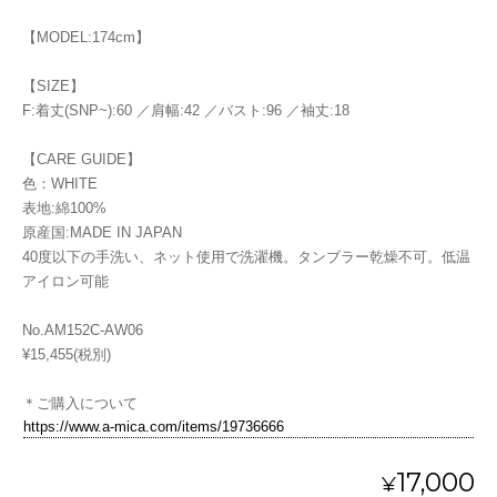
【MODEL:174cm】
【SIZE】
F:着丈(SNP~):60 ／肩幅:42 ／バスト:96 ／袖丈:18
【CARE GUIDE】
色：WHITE
表地:綿100%
原産国:MADE IN JAPAN
40度以下の手洗い、ネット使用で洗濯機。タンブラー乾燥不可。低温
アイロン可能
No.AM152C-AW06
¥15,455(税別)
＊ご購入について
https://www.a-mica.com/items/19736666
17,000
¥