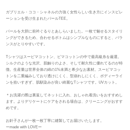
ガブリエル・ココ・シャネルの力強く女性らしい生き方にインスピレ
ーションを受け生まれたパールTEE。
パールを大胆に前衿ぐるりとあしらいました。一枚で魅せるスタイリ
ングができるため、合わせるボトムはシンプルなものにすると、バラ
ンスがとりやすいです。
Tシャツはスーピマコットン、ピマコットンの中で最高級糸を厳選。
シルクのような光沢、肌触りのよさ、そして耐久性に優れてるのが特
徴。生産量は世界全体の綿の1%未満と希少なお素材。スーピマコッ
トンを二重編みしており透けにくく、型崩れしにくく、ボディーライ
ンを拾いすぎず、肌馴染みが良い綺麗なTシャツです。UVカット。
＊お洗濯の際は裏返してネットに入れ、おしゃれ着洗いをおすすめし
ます。よりデリケートにケアをされる場合は、クリーニングがおすす
めです。
お針子さんが一枚一枚丁寧に縫製してお届けいたします。
ーmade with LOVEー