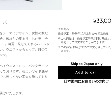
33,0
¥
ージ】
予約商品
をテーマにデザイン。女性の数だ
発送予定：2026年10月上旬 から順次発送
チ、家族との集まり、お仕事、子
※この商品は、発送予定時期が同じ商品との
みあわせて注文することができます。
れに 』綺麗に見せてくれるパンツが
※この商品は3点までのご注文とさせていただ
い。ウエストからヒップ、脚のラ
きます。
ンツ。
Ship to Japan only
ハイウエストにし、バックライン
っております。程よいワイド感が
Add to cart
でも苦しくない工夫を施しており
日本国内にお住まいの方向け
届けいたします。