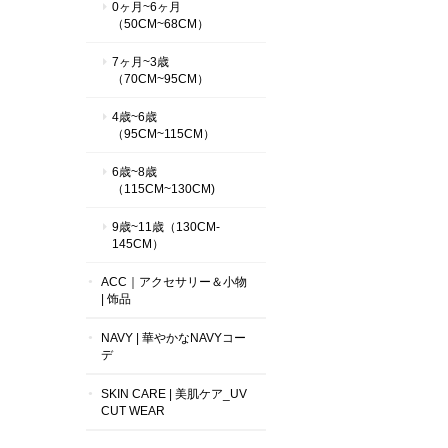
0ヶ月~6ヶ月
（50CM~68CM）
7ヶ月~3歳
（70CM~95CM）
4歳~6歳
（95CM~115CM）
6歳~8歳
（115CM~130CM)
9歳~11歳（130CM-
145CM）
ACC｜アクセサリー＆小物
| 饰品
NAVY | 華やかなNAVYコー
デ
SKIN CARE | 美肌ケア_UV
CUT WEAR