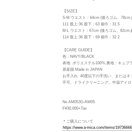
【SIZE】
S-M ウエスト：64cm (後ろゴム、78
111 股上:36 股下：63 裾巾：31.5
M-L ウエスト：67cm (後ろゴム、82
114 股上:36 股下：69 裾巾：32.2
【CARE GUIDE】
色：NAVY/BLACK
表地: ポリエステル100%,裏地：キュプラ
原産国:Made in JAPAN
お手入れ: 40度以下の手洗い、または
不可。ドライクリーニング。中温アイロ
No.AM053G-AW05
F¥30,000+Tax
＊ご購入について
https://www.a-mica.com/items/19736666