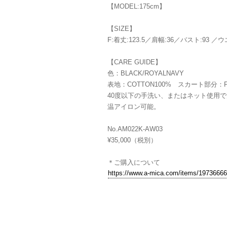
【MODEL:175cm】
【SIZE】
F:着丈:123.5／肩幅:36／バスト:93 ／
【CARE GUIDE】
色：BLACK/ROYALNAVY
表地：COTTON100% スカート部分：PO
40度以下の手洗い、またはネット使用
温アイロン可能。
No.AM022K-AW03
¥35,000（税別）
＊ご購入について
https://www.a-mica.com/items/19736666