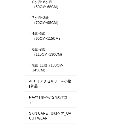
0ヶ月~6ヶ月
（50CM~68CM）
7ヶ月~3歳
（70CM~95CM）
4歳~6歳
（95CM~115CM）
6歳~8歳
（115CM~130CM)
9歳~11歳（130CM-
145CM）
ACC｜アクセサリー＆小物
| 饰品
NAVY | 華やかなNAVYコー
デ
SKIN CARE | 美肌ケア_UV
CUT WEAR