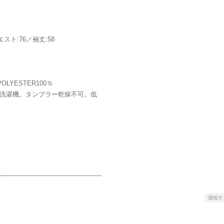
ウエスト:76／袖丈:58
LYESTER100％
で洗濯機。タンブラー乾燥不可。低
通報す