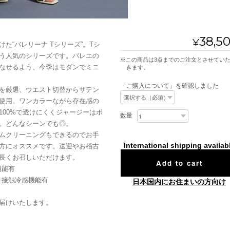
38,5
¥
た“バレリーナ Tシリーズ”。Tシ
う人気のシリーズです。バレエの
※この商品は3点までのご注文とさせていただ
なせるよう、今季はモダンでミニ
きます。
「ご購入について」を確認しました
を厳選、ウエスト切替からサテン
使用。ワンカラーながら存在感の
100%で透けにくくジャージーはボ
数量
。どんなシーンでも◎。
ムクリーニングもできるのでお手
International shipping availab
方にオススメです。送迎やお稽古
長くお召しいただけます。
Add to cart
機能有
、接触冷感機能有
日本国内にお住まいの方向け
届けいたします。