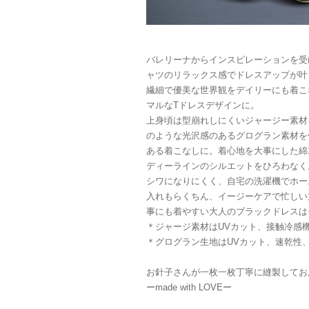
バレリーナからインスピレーションを受け
ャツのリラックス感でドレスアップが叶
繊細で優美な世界観をデイリーにも着こ
マルなTドレスデザインに。
上身頃は型崩れしにくいジャージー素材
のような光沢感のあるグログラン素材を
ある着こなしに。着心地を大事にした綿
ディーラインのシルエットをひろわなく
シワになりにくく、自宅の洗濯機でホー
入れもらくちん、イージーケアで忙しい
事にも着やすい大人のブラックドレスは
＊ジャージ素材はUVカット、接触冷感
＊グログラン生地はUVカット、速乾性
お針子さんが一枚一枚丁寧に縫製してお
ーmade with LOVEー