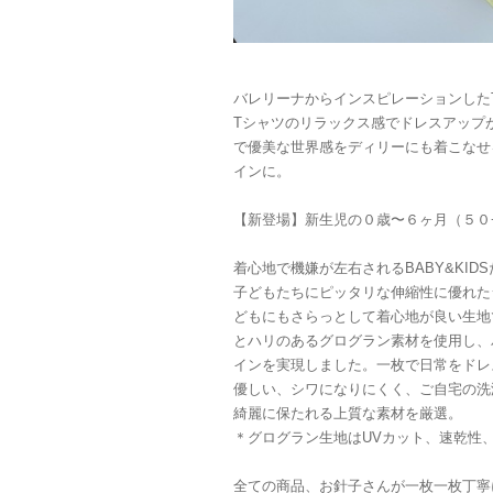
バレリーナからインスピレーションしたT
Tシャツのリラックス感でドレスアップ
で優美な世界感をディリーにも着こなせ
インに。
【新登場】新生児の０歳〜６ヶ月（５０
着心地で機嫌が左右されるBABY&KI
子どもたちにピッタリな伸縮性に優れた
どもにもさらっとして着心地が良い生地
とハリのあるグログラン素材を使用し、
インを実現しました。一枚で日常をドレ
優しい、シワになりにくく、ご自宅の洗
綺麗に保たれる上質な素材を厳選。
＊グログラン生地はUVカット、速乾性
全ての商品、お針子さんが一枚一枚丁寧