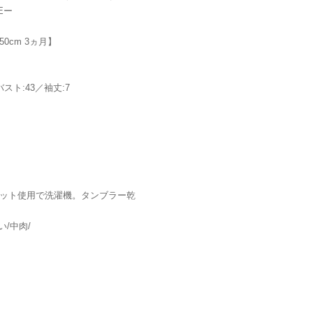
VEー
 50cm 3ヵ月】
／バスト:43／袖丈:7
ネット使用で洗濯機。タンブラー乾
/中肉/