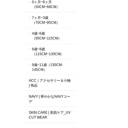
0ヶ月~6ヶ月
（50CM~68CM）
7ヶ月~3歳
（70CM~95CM）
4歳~6歳
（95CM~115CM）
6歳~8歳
（115CM~130CM)
9歳~11歳（130CM-
145CM）
ACC｜アクセサリー＆小物
| 饰品
NAVY | 華やかなNAVYコー
デ
SKIN CARE | 美肌ケア_UV
CUT WEAR