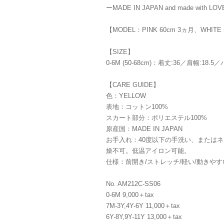
ーMADE IN JAPAN and made with LO
【MODEL：PINK 60cm 3ヵ月、WHITE
【SIZE】
0-6M (50-68cm)：着丈:36／肩幅:18.5
【CARE GUIDE】
色：YELLOW
表地：コットン100%
スカート部分：ポリエステル100%
原産国：MADE IN JAPAN
お手入れ：40度以下の手洗い、または
燥不可。低温アイロン可能。
仕様：前開き/ストレッチ/軽い/動きやすい
No. AM212C-SS06
0-6M 9,000＋tax
7M-3Y,4Y-6Y 11,000＋tax
6Y-8Y,9Y-11Y 13,000＋tax