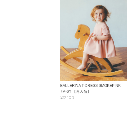
BALLERINA T-DRESS SMOKEPINK
7M-6Y 【再入荷】
¥12,100