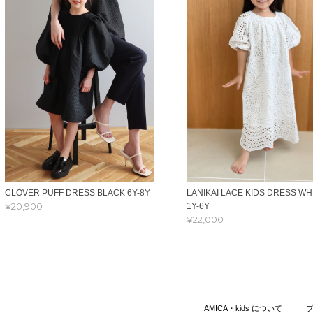
CLOVER PUFF DRESS BLACK 6Y-8Y
LANIKAI LACE KIDS DRESS WH
¥20,900
1Y-6Y
¥22,000
AMICA・kids について